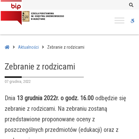
–
Se
Zebranie
z
W
rodzicami
bu
Home
Aktualności
Zebranie z rodzicami
Zebranie z rodzicami
07 grudnia, 2022
Dnia
13 grudnia 2022r. o godz. 16.00
odbędzie się
zebranie z rodzicami. Na zebraniu zostaną
przedstawione proponowane oceny z
poszczególnych przedmiotów (edukacji) oraz z