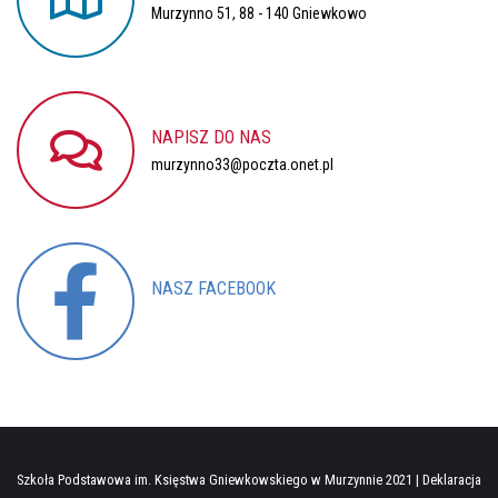
Murzynno 51, 88 - 140 Gniewkowo
NAPISZ
DO
NAS
murzynno33@poczta.onet.pl
NASZ
FACEBOOK
Nasz profil
Szkoła Podstawowa im. Księstwa Gniewkowskiego w Murzynnie 2021 |
Deklaracja