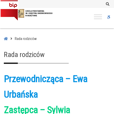
–
Se
Rada
rodziców
W
bu
Home
Rada rodziców
Rada rodziców
Przewodnicząca – Ewa
Urbańska
Zastępca – Sylwia