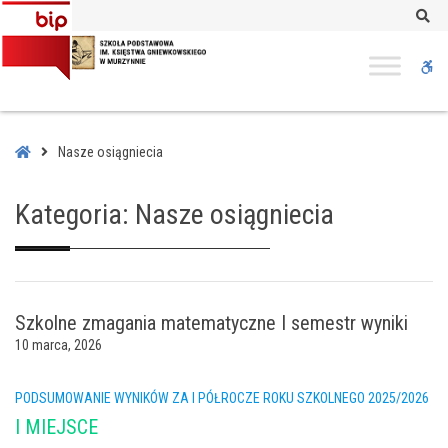
–
Se
Nasze
osiągniecia
W
bu
Home
Nasze osiągniecia
Kategoria:
Nasze osiągniecia
Szkolne zmagania matematyczne I semestr wyniki
10 marca, 2026
PODSUMOWANIE WYNIKÓW ZA I PÓŁROCZE ROKU SZKOLNEGO 2025/2026
I MIEJSCE