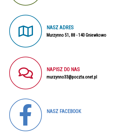
NASZ
ADRES
Murzynno 51, 88 - 140 Gniewkowo
NAPISZ
DO
NAS
murzynno33@poczta.onet.pl
NASZ
FACEBOOK
Nasz profil