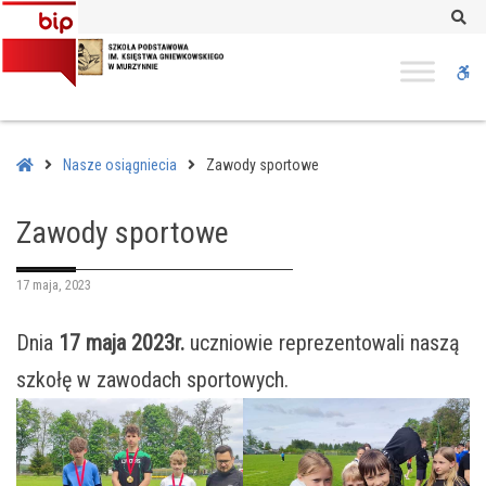
–
Se
Zawody
sportowe
W
bu
Home
Nasze osiągniecia
Zawody sportowe
Zawody sportowe
17 maja, 2023
Dnia
17 maja 2023r.
uczniowie reprezentowali naszą
szkołę w zawodach sportowych.