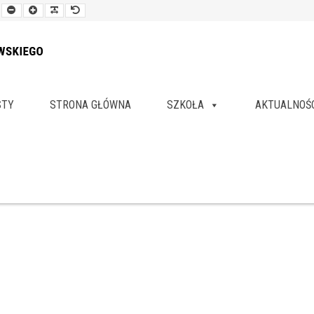
Smaller
Larger
Readable
Default
Font
Font
Font
Font
STY
STRONA GŁÓWNA
SZKOŁA
AKTUALNOŚ