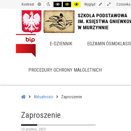
Default
Night
Black
Black
Yellow
Fixed
Wide
Kontrast
Wygląd
Czcionka
contrast
contrast
and
and
and
layout
layout
White
Yellow
Black
contrast
contrast
contrast
E-DZIENNIK
EGZAMIN ÓSMOKLASI
PROCEDURY OCHRONY MAŁOLETNICH
–
Zaproszenie
Home
Aktualności
Zaproszenie
Zaproszenie
10 grudnia, 2025