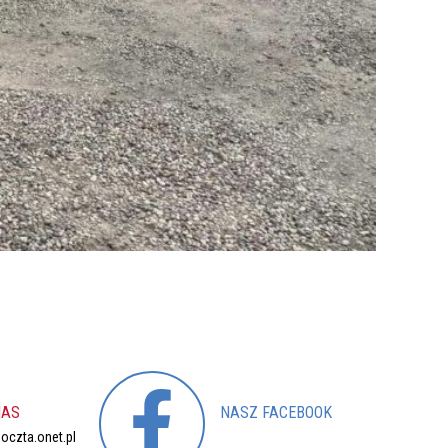
NAS
NASZ
FACEBOOK
czta.onet.pl
Nasz profil