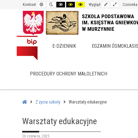
Default
Night
Black
Black
Yellow
Fixed
Wide
Kontrast
Wygląd
Czcionka
contrast
contrast
and
and
and
layout
layout
White
Yellow
Black
contrast
contrast
contrast
E-DZIENNIK
EGZAMIN ÓSMOKLASI
PROCEDURY OCHRONY MAŁOLETNICH
–
Warsztaty
Home
Z życia szkoły
Warsztaty edukacyjne
edukacyjne
Warsztaty edukacyjne
26 czerwca, 2025