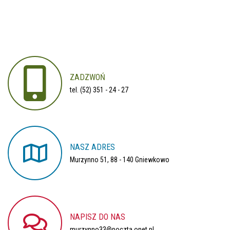
ZADZWOŃ
tel. (52) 351 - 24 - 27
NASZ
ADRES
Murzynno 51, 88 - 140 Gniewkowo
NAPISZ
DO
NAS
murzynno33@poczta.onet.pl