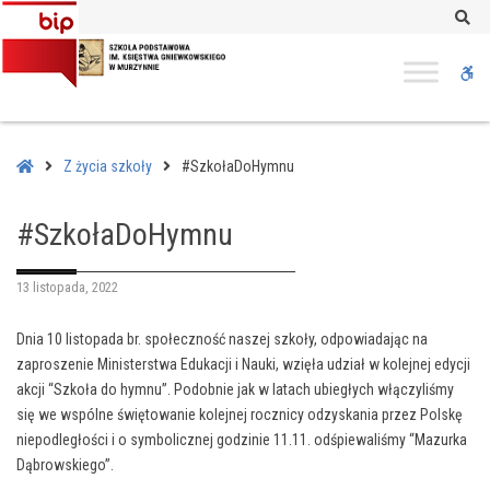
–
Se
#SzkołaDoHymnu
W
bu
Home
Z życia szkoły
#SzkołaDoHymnu
#SzkołaDoHymnu
13 listopada, 2022
Dnia 10 listopada br. społeczność naszej szkoły, odpowiadając na
zaproszenie Ministerstwa Edukacji i Nauki, wzięła udział w kolejnej edycji
akcji “Szkoła do hymnu”. Podobnie jak w latach ubiegłych włączyliśmy
się we wspólne świętowanie kolejnej rocznicy odzyskania przez Polskę
niepodległości i o symbolicznej godzinie 11.11. odśpiewaliśmy “Mazurka
Dąbrowskiego”.