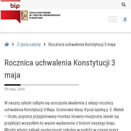
–
Se
Rocznica
uchwalenia
W
Konstytucji
3
bu
maja
Home
Z życia szkoły
Rocznica uchwalenia Konstytucji 3 maja
Rocznica uchwalenia Konstytucji 3
maja
09 maja, 2024
W naszej szkole odbyła się uroczysta akademia z okazji rocznicy
uchwalenia Konstytucji 3 Maja. Uczniowie klasy 4 pod opieką p. E. Małek
– Oczki, poprzez przygotowany montaż słowno-muzyczny starali się
przybliżyć wszystkim to ważne wydarzenie z historii naszego kraju.
Młodzi artyści zabrali społeczność szkolną w podróż w czasie przez