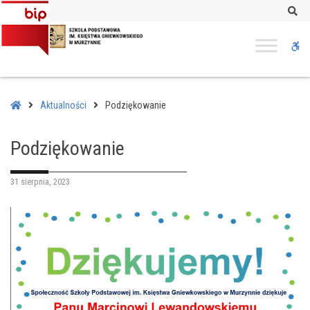
–
Se
Podziękowanie
W
bu
Home
Aktualności
Podziękowanie
Podziękowanie
31 sierpnia, 2023