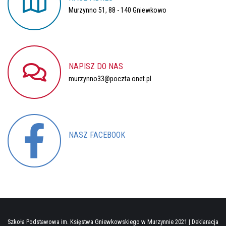
Murzynno 51, 88 - 140 Gniewkowo
NAPISZ
DO
NAS
murzynno33@poczta.onet.pl
NASZ
FACEBOOK
Nasz profil
Szkoła Podstawowa im. Księstwa Gniewkowskiego w Murzynnie 2021 |
Deklaracja