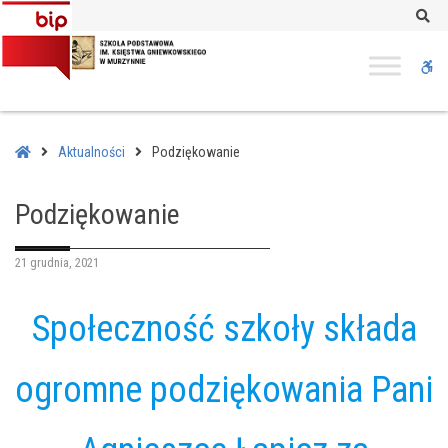
–
Se
Podziękowanie
W
bu
Home
Aktualności
Podziękowanie
Podziękowanie
21 grudnia, 2021
Społeczność szkoły składa
ogromne podziękowania Pani