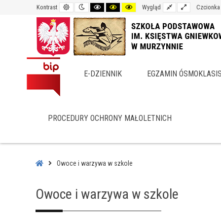
Default
Night
Black
Black
Yellow
Fixed
Wide
Kontrast
Wygląd
Czcionka
contrast
contrast
and
and
and
layout
layout
White
Yellow
Black
contrast
contrast
contrast
E-DZIENNIK
EGZAMIN ÓSMOKLASI
PROCEDURY OCHRONY MAŁOLETNICH
–
Owoce
Home
Owoce i warzywa w szkole
i
warzywa
Owoce i warzywa w szkole
w
szkole