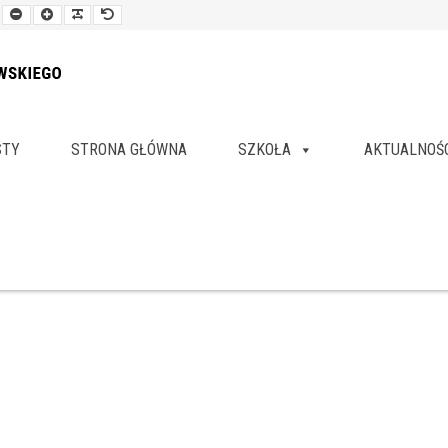
Smaller
Larger
Readable
Default
Font
Font
Font
Font
STY
STRONA GŁÓWNA
SZKOŁA
AKTUALNOŚ