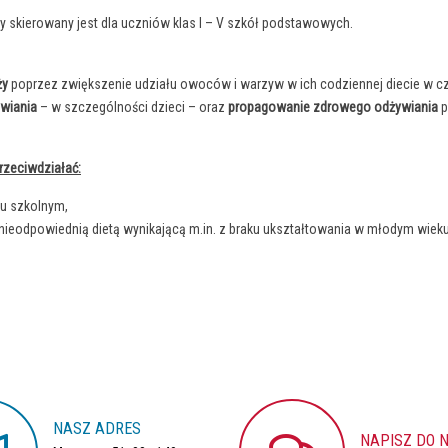
ry skierowany jest dla uczniów klas I – V szkół podstawowych.
ży
poprzez zwiększenie udziału owoców i warzyw w ich codziennej diecie w czas
ywiania
– w szczególności dzieci – oraz
propagowanie zdrowego odżywiania
p
rzeciwdziałać:
ku szkolnym,
eodpowiednią dietą wynikającą m.in. z braku ukształtowania w młodym wie
NASZ
ADRES
NAPISZ
DO