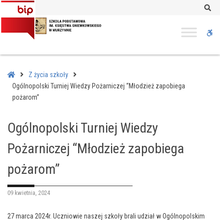
–
Se
Ogólnopolski
Turniej
W
Wiedzy
Pożarniczej
bu
“Młodzież
zapobiega
Home
Z życia szkoły
pożarom”
Ogólnopolski Turniej Wiedzy Pożarniczej “Młodzież zapobiega
pożarom”
Ogólnopolski Turniej Wiedzy
Pożarniczej “Młodzież zapobiega
pożarom”
09 kwietnia, 2024
27 marca 2024r. Uczniowie naszej szkoły brali udział w Ogólnopolskim