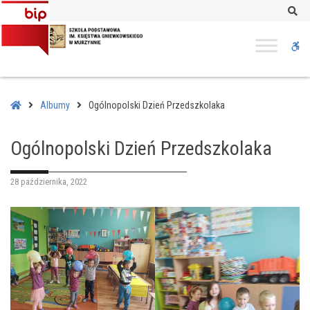
–
Se
Ogólnopolski
Dzień
W
Przedszkolaka
bu
Home
Albumy
Ogólnopolski Dzień Przedszkolaka
Ogólnopolski Dzień Przedszkolaka
28 października, 2022