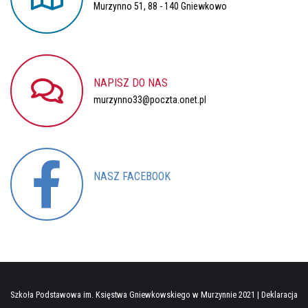
Murzynno 51, 88 - 140 Gniewkowo
NAPISZ
DO
NAS
murzynno33@poczta.onet.pl
NASZ
FACEBOOK
Nasz profil
Szkoła Podstawowa im. Księstwa Gniewkowskiego w Murzynnie 2021 |
Deklaracja