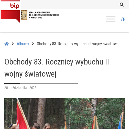
–
Se
Obchody
83.
W
Rocznicy
wybuchu
bu
II
wojny
Home
Albumy
Obchody 83. Rocznicy wybuchu II wojny światowej
światowej
Obchody 83. Rocznicy wybuchu II
wojny światowej
28 października, 2022