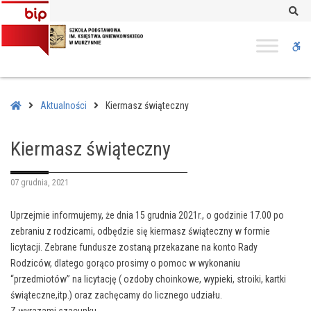
–
Se
Kiermasz
świąteczny
W
bu
Home
Aktualności
Kiermasz świąteczny
Kiermasz świąteczny
07 grudnia, 2021
Uprzejmie informujemy, że dnia 15 grudnia 2021r., o godzinie 17.00 po
zebraniu z rodzicami, odbędzie się kiermasz świąteczny w formie
licytacji. Zebrane fundusze zostaną przekazane na konto Rady
Rodziców, dlatego gorąco prosimy o pomoc w wykonaniu
“przedmiotów” na licytację ( ozdoby choinkowe, wypieki, stroiki, kartki
świąteczne,itp.) oraz zachęcamy do licznego udziału.