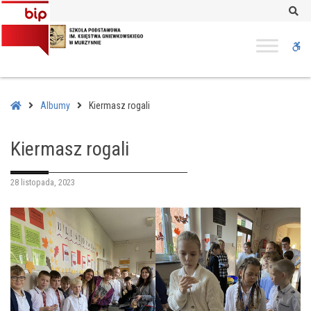
–
Se
Kiermasz
rogali
W
bu
Home
Albumy
Kiermasz rogali
Kiermasz rogali
28 listopada, 2023