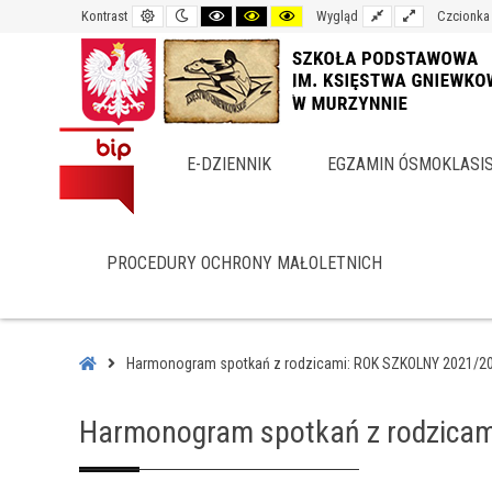
Default
Night
Black
Black
Yellow
Fixed
Wide
Kontrast
Wygląd
Czcionka
contrast
contrast
and
and
and
layout
layout
White
Yellow
Black
contrast
contrast
contrast
E-DZIENNIK
EGZAMIN ÓSMOKLASI
PROCEDURY OCHRONY MAŁOLETNICH
–
Harmonogram
Home
Harmonogram spotkań z rodzicami: ROK SZKOLNY 2021/2
spotkań
z
Harmonogram spotkań z rodzica
rodzicami:
ROK
SZKOLNY