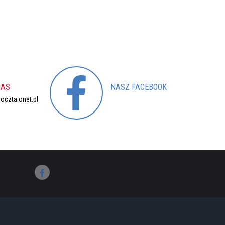
NAS
NASZ
FACEBOOK
czta.onet.pl
Nasz profil
Facebook