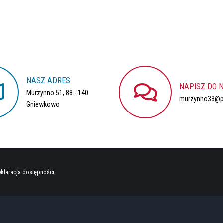
NASZ
ADRES
NAPISZ
DO
Murzynno 51, 88 - 140
murzynno33@po
Gniewkowo
klaracja dostępności