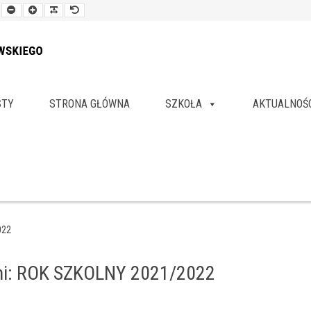
Smaller
Larger
Readable
Default
Font
Font
Font
Font
STY
STRONA GŁÓWNA
SZKOŁA
AKTUALNOŚ
022
mi: ROK SZKOLNY 2021/2022