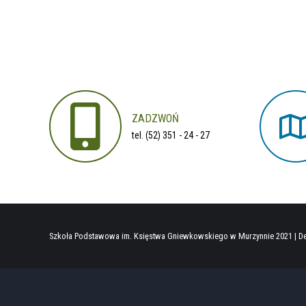
2021/2022
ZADZWOŃ
tel. (52) 351 - 24 - 27
Szkoła Podstawowa im. Księstwa Gniewkowskiego w Murzynnie 2021 |
De