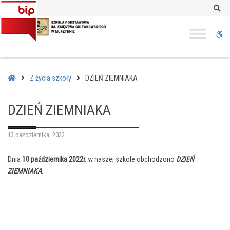
–
Se
DZIEŃ
ZIEMNIAKA
W
bu
Home
Z życia szkoły
DZIEŃ ZIEMNIAKA
DZIEŃ ZIEMNIAKA
13 października, 2022
Dnia
10 października 2022r.
w naszej szkole obchodzono
DZIEŃ
ZIEMNIAKA
.