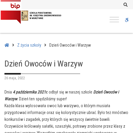
–
Se
Dzień
Owoców
W
i
Warzyw
bu
Home
Z życia szkoły
Dzień Owoców i Warzyw
Dzień Owoców i Warzyw
26 maja, 2022
Dnia
4 października 2021r.
odbył się w naszej szkole
Dzień Owoców i
Warzyw
. Dzień ten spędziliśmy super!
Każda klasa wylosowała owoc lub warzywo, o którym musiała
przygotować informacje oraz się kolorystycznie ubrać. Było też mnóstwo
konkursów i zagadek, przy których się wszyscy świetnie bawili.
Oczywiście królowały sałatki, szaszłyki, potrawy zrobione przez klasy z