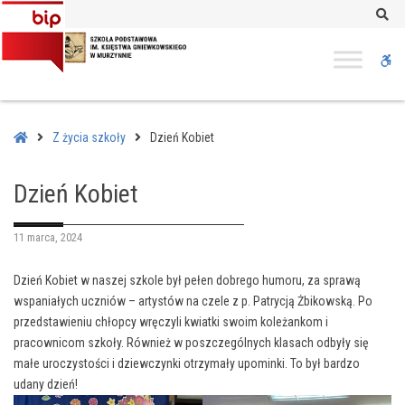
–
Se
Dzień
Kobiet
W
bu
Home
Z życia szkoły
Dzień Kobiet
Dzień Kobiet
11 marca, 2024
Dzień Kobiet w naszej szkole był pełen dobrego humoru, za sprawą
wspaniałych uczniów – artystów na czele z p. Patrycją Żbikowską. Po
przedstawieniu chłopcy wręczyli kwiatki swoim koleżankom i
pracownicom szkoły. Również w poszczególnych klasach odbyły się
małe uroczystości i dziewczynki otrzymały upominki. To był bardzo
udany dzień!