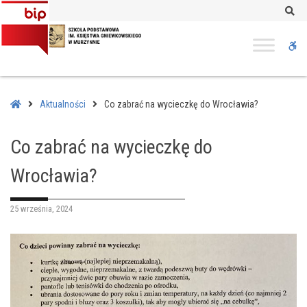
–
Se
Co
zabrać
W
na
wycieczkę
bu
do
Wrocławia?
Home
Aktualności
Co zabrać na wycieczkę do Wrocławia?
Co zabrać na wycieczkę do
Wrocławia?
25 września, 2024